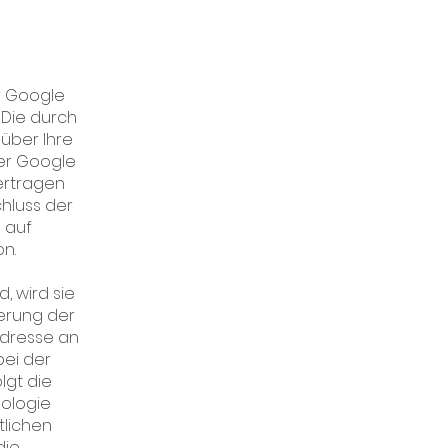
r Google
. Die durch
über Ihre
er Google
ertragen
hluss der
 auf
n.
, wird sie
erung der
-Adresse an
bei der
lgt die
nologie
lichen
die