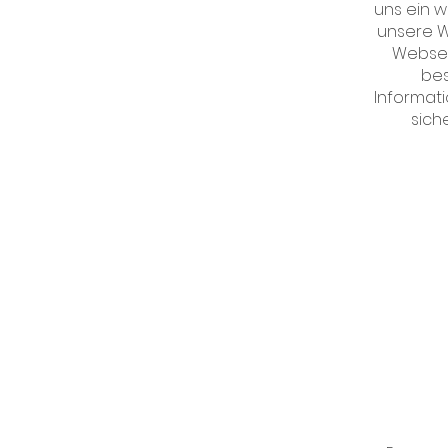
uns ein 
unsere W
Webseit
bes
Informat
sich