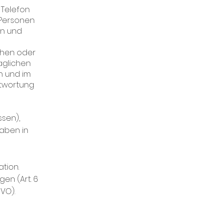
 Telefon
 Personen
en und
chen oder
aglichen
n und im
ntwortung
sen),
gaben in
tion.
en (Art. 6
GVO).