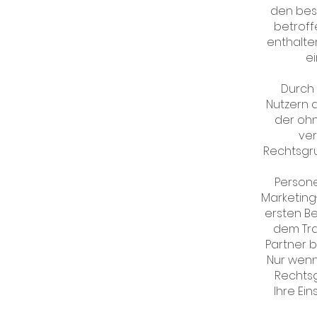
den besu
betroff
enthalte
ei
Durch 
Nutzern d
der ohn
ver
Rechtsgru
Person
Marketing
ersten Be
dem Tra
Partner b
Nur wenn
Rechtsgr
Ihre Ei