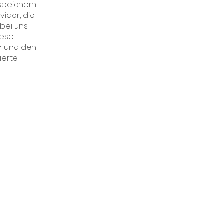
speichern
ider, die
 bei uns
iese
n und den
ierte