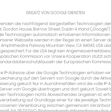
EINSATZ VON GOOGLE-DIENSTEN
wenden die nachfolgend dargestellten Technologien de
d., Gordon House, Barrow Street, Dublin 4, Irland („Google“)
le Technologien automatisch erhobenen Informationen 
unserer Webseite werden in der Regel an einen Server d
00 Amphitheatre Parkway Mountain View, CA 94043, USA üb
 gespeichert. Für die USA liegt kein Angemessenheitsbesc
opäischen Kommission vor. Unsere Kooperation stützt sich
tandarddatenschutzklauseln der Europäischen Kommissio
re IP-Adresse über die Google Technologien erhoben wird
Speicherung auf den Servern von Google durch die Aktivi
sierung gekürzt. Nur in Ausnahmefällen wird die volle IP
Server von Google übertragen und dort gekürzt. Soweit 
nen Technologien nichts Abweichendes angeben ist, erfo
erarbeitung auf Grundlage einer für die jeweilige Tech
lossenen Vereinbarung zwischen gemeinsam Verantwort
mäß Art. 26 DSGVO. Weitergehende Informationen über 