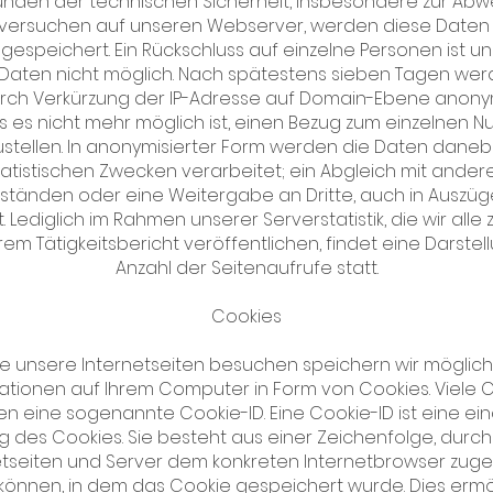
ünden der technischen Sicherheit, insbesondere zur Abw
sversuchen auf unseren Webserver, werden diese Daten
g gespeichert. Ein Rückschluss auf einzelne Personen ist 
 Daten nicht möglich. Nach spätestens sieben Tagen wer
rch Verkürzung der IP-Adresse auf Domain-Ebene anonymi
s es nicht mehr möglich ist, einen Bezug zum einzelnen Nu
ustellen. In anonymisierter Form werden die Daten daneb
tatistischen Zwecken verarbeitet; ein Abgleich mit ander
tänden oder eine Weitergabe an Dritte, auch in Auszüge
t. Lediglich im Rahmen unserer Serverstatistik, die wir alle
rem Tätigkeitsbericht veröffentlichen, findet eine Darstel
Anzahl der Seitenaufrufe statt.
Cookies
e unsere Internetseiten besuchen speichern wir möglic
ationen auf Ihrem Computer in Form von Cookies. Viele 
en eine sogenannte Cookie-ID. Eine Cookie-ID ist eine ei
 des Cookies. Sie besteht aus einer Zeichenfolge, durc
etseiten und Server dem konkreten Internetbrowser zug
önnen, in dem das Cookie gespeichert wurde. Dies ermö