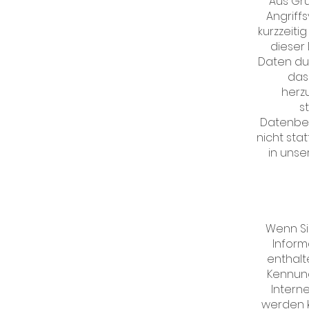
Aus Gr
Angriff
kurzzeiti
dieser
Daten du
das
herz
s
Datenbes
nicht stat
in unse
Wenn Si
Inform
enthalt
Kennung
Intern
werden k