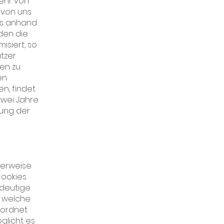
ehr von
 von uns
uns anhand
den die
siert, so
tzer
en zu
en
n, findet
 zwei Jahre
lung der
herweise
Cookies
ndeutige
h welche
eordnet
glicht es