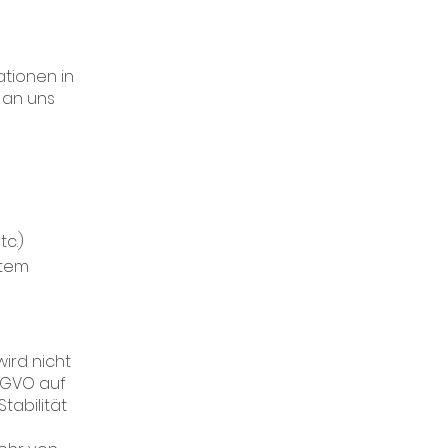
ationen in
 an uns
tc.)
stem
ird nicht
DSGVO auf
tabilität