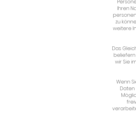
Persone
Ihren N
personen
zu könne
weitere I
Das Gleich
beliefern
wir Sie 
Wenn Sie
Daten 
Möglic
fre
verarbeit