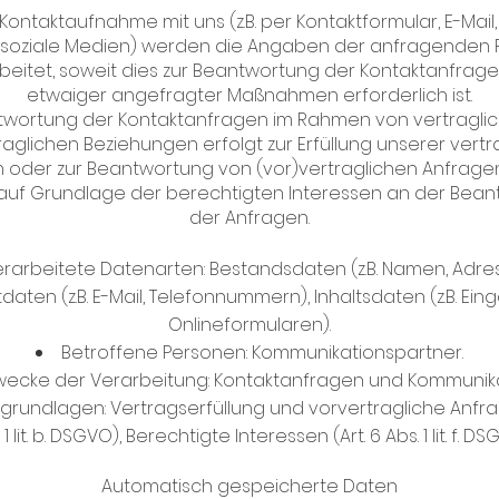
 Kontaktaufnahme mit uns (z.B. per Kontaktformular, E-Mail,
 soziale Medien) werden die Angaben der anfragenden
beitet, soweit dies zur Beantwortung der Kontaktanfrag
etwaiger angefragter Maßnahmen erforderlich ist.
twortung der Kontaktanfragen im Rahmen von vertragli
raglichen Beziehungen erfolgt zur Erfüllung unserer vertr
en oder zur Beantwortung von (vor)vertraglichen Anfrage
auf Grundlage der berechtigten Interessen an der Bea
der Anfragen.
rarbeitete Datenarten: Bestandsdaten (z.B. Namen, Adres
daten (z.B. E-Mail, Telefonnummern), Inhaltsdaten (z.B. Ein
Onlineformularen).
Betroffene Personen: Kommunikationspartner.
wecke der Verarbeitung: Kontaktanfragen und Kommunika
grundlagen: Vertragserfüllung und vorvertragliche Anfrag
 1 lit. b. DSGVO), Berechtigte Interessen (Art. 6 Abs. 1 lit. f. DS
Automatisch gespeicherte Daten