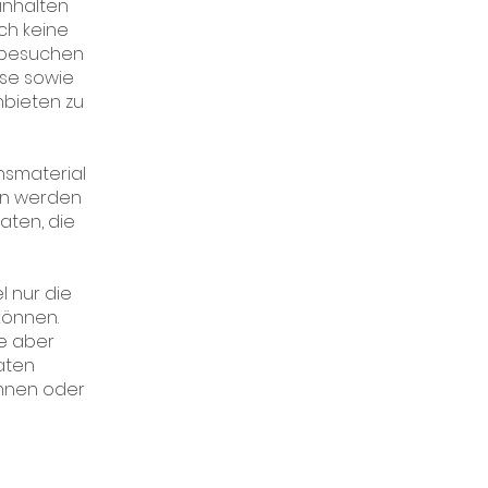
inhalten
ch keine
 besuchen
sse sowie
nbieten zu
onsmaterial
len werden
aten, die
l nur die
können.
ie aber
aten
önnen oder