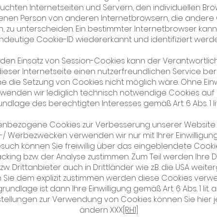
chten Internetseiten und Servern, den individuellen Br
enen Person von anderen Internetbrowsern, die andere
n, zu unterscheiden. Ein bestimmter Internetbrowser kann
ndeutige Cookie-ID wiedererkannt und identifiziert werde
den Einsatz von Session-Cookies kann der Verantwortli
ieser Internetseite einen nutzerfreundlichen Service bere
e die Setzung von Cookies nicht möglich wäre. Ohne Einw
wenden wir lediglich technisch notwendige Cookies auf
ndlage des berechtigten Interesses gemäß Art. 6 Abs. 1 lit
enbezogene Cookies zur Verbesserung unserer Website 
-/ Werbezwecken verwenden wir nur mit Ihrer Einwilligung.
such können Sie freiwillig über das eingeblendete Cook
cking bzw. der Analyse zustimmen. Zum Teil werden Ihre 
zw. Drittanbieter auch in Drittländer wie z.B. die USA weit
 Sie dem explizit zustimmen werden diese Cookies verwe
undlage ist dann Ihre Einwilligung gemäß Art. 6 Abs. 1 lit.
nstellungen zur Verwendung von Cookies können Sie hier j
ändern XXX
[RH1]