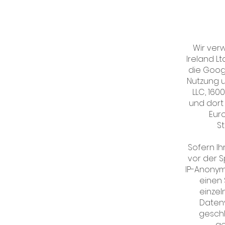
Wir ver
Ireland Lt
die Goog
Nutzung 
LLC, 16
und dort
Eur
S
Sofern Ih
vor der 
IP-Anonymi
einen 
einzel
Datenv
gesch
ge