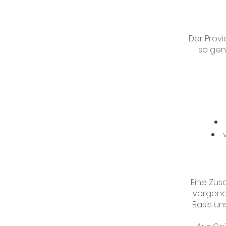
Der Provi
so gen
Eine Zus
vorgenom
Basis un