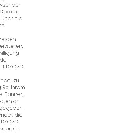
owser der
 Cookies
 über die
n.
che den
itstellen,
illigung
 der
. f DSGVO.
oder zu
 Bei Ihrem
ie-Banner,
Daten an
ergegeben.
ndet, die
 a DSGVO.
ederzeit