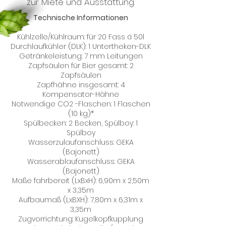
zur Miete und Ausstattung.
Technische Informationen
Kühlzelle/Kühlraum: für 20 Fass á 50l
Durchlaufkühler (DLK): 1 Untertheken-DLK
Getränkeleistung: 7 mm Leitungen
Zapfsäulen für Bier gesamt: 2
Zapfsäulen
Zapfhähne insgesamt: 4
Kompensator-Hähne
Notwendige CO2 -Flaschen: 1 Flaschen
(10 kg)*
Spülbecken: 2 Becken, Spülboy: 1
Spülboy
Wasserzulaufanschluss: GEKA
(Bajonett)
Wasserablaufanschluss: GEKA
(Bajonett)
Maße fahrbereit (LxBxH): 6,90m x 2,50m
x 3,35m
Aufbaumaß (LxBXH): 7,80m x 6,31m x
3,35m
Zugvorrichtung: Kugelkopfkupplung